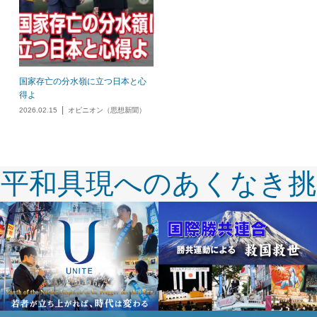
国家存亡の分水嶺に立つ日本と心
得よ
2026.02.15
オピニオン（思想新聞）
平和具現へのあくなき挑
戦！