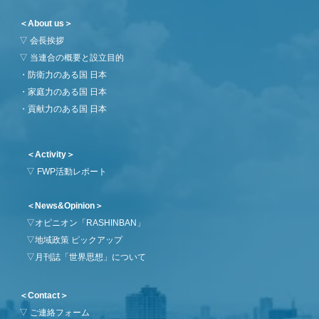
＜About us＞
▽
会長挨拶
▽
当連合の概要と設立目的
・
防衛力のある国 日本
・
家庭力のある国 日本
・
貢献力のある国 日本
＜Activity＞
▽
FWP活動レポート
＜News&Opinion＞
▽
オピニオン「RASHINBAN」
▽
地域政策 ピックアップ
▽
月刊誌「世界思想」について
＜Contact＞
▽
ご連絡フォーム