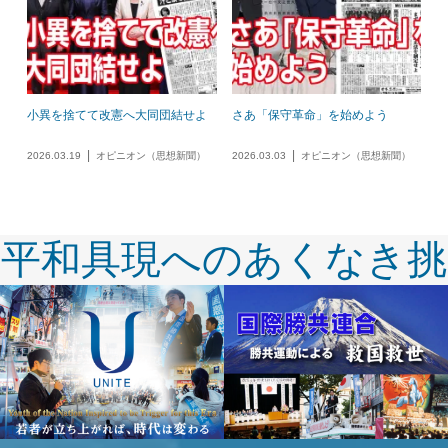
小異を捨てて改憲へ大同団結せよ
さあ「保守革命」を始めよう
2026.03.19
オピニオン（思想新聞）
2026.03.03
オピニオン（思想新聞）
平和具現へのあくなき挑
戦！